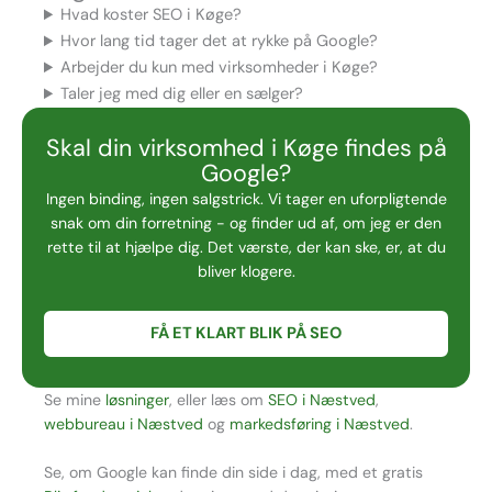
Hvad koster SEO i Køge?
Hvor lang tid tager det at rykke på Google?
Arbejder du kun med virksomheder i Køge?
Taler jeg med dig eller en sælger?
Skal din virksomhed i Køge findes på
Google?
Ingen binding, ingen salgstrick. Vi tager en uforpligtende
snak om din forretning - og finder ud af, om jeg er den
rette til at hjælpe dig. Det værste, der kan ske, er, at du
bliver klogere.
FÅ ET KLART BLIK PÅ SEO
Se mine
løsninger
, eller læs om
SEO i Næstved
,
webbureau i Næstved
og
markedsføring i Næstved
.
Se, om Google kan finde din side i dag, med et gratis