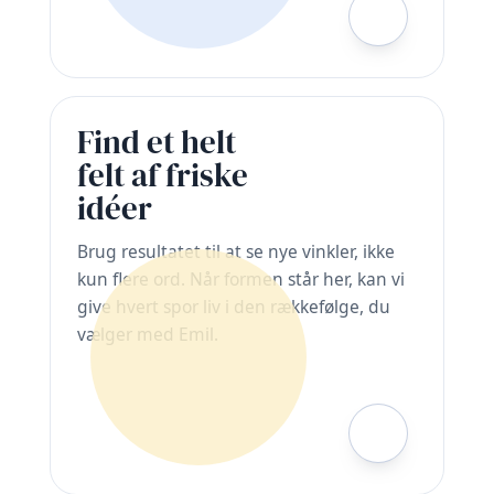
Find et helt
felt af friske
idéer
Brug resultatet til at se nye vinkler, ikke
kun flere ord. Når formen står her, kan vi
give hvert spor liv i den rækkefølge, du
vælger med Emil.