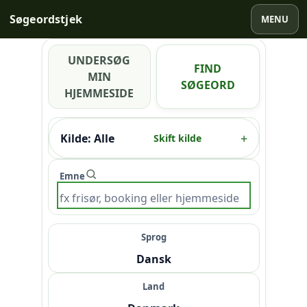
Gå
Søgeordstjek
MENU
til
indholdet
UNDERSØG
FIND
MIN
SØGEORD
HJEMMESIDE
Kilde: Alle
Skift kilde
Emne
Sprog
Dansk
Land