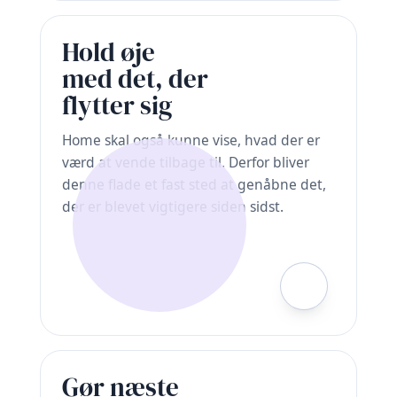
Hold øje
med det, der
flytter sig
Home skal også kunne vise, hvad der er
værd at vende tilbage til. Derfor bliver
denne flade et fast sted at genåbne det,
der er blevet vigtigere siden sidst.
Gør næste