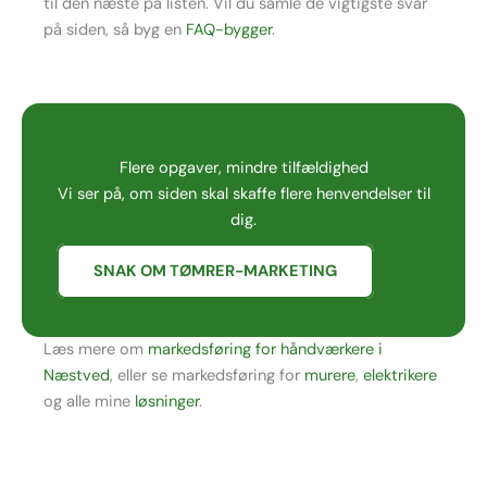
til den næste på listen. Vil du samle de vigtigste svar
på siden, så byg en
FAQ-bygger
.
Flere opgaver, mindre tilfældighed
Vi ser på, om siden skal skaffe flere henvendelser til
dig.
SNAK OM TØMRER-MARKETING
Læs mere om
markedsføring for håndværkere i
Næstved
, eller se markedsføring for
murere
,
elektrikere
og alle mine
løsninger
.