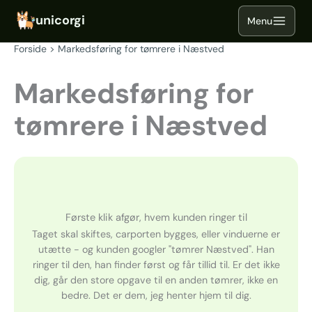
Gå
til
indholdet
Forside
Markedsføring for tømrere i Næstved
Markedsføring for
tømrere i Næstved
Første klik afgør, hvem kunden ringer til
Taget skal skiftes, carporten bygges, eller vinduerne er
utætte - og kunden googler "tømrer Næstved". Han
ringer til den, han finder først og får tillid til. Er det ikke
dig, går den store opgave til en anden tømrer, ikke en
bedre. Det er dem, jeg henter hjem til dig.