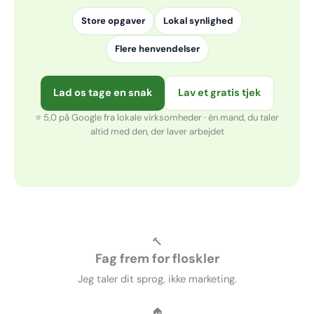
Store opgaver
Lokal synlighed
Flere henvendelser
Lad os tage en snak
Lav et gratis tjek
⭐ 5,0 på Google fra lokale virksomheder · én mand, du taler
altid med den, der laver arbejdet
🔨
Fag frem for floskler
Jeg taler dit sprog, ikke marketing.
🏠