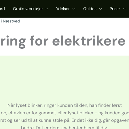
ord
Gratis værktøjer
Ydelser
Guides
Priser
e i Næstved
ing for elektrikere
Når lyset blinker, ringer kunden til den, han finder først
 op, eltavlen er for gammel, eller lyset blinker - og kunden go
rst og ser ud til at kunne stole på. Er det ikke dig, går opgaven
bedre. Det er dem, jeg henter hjem til dig.