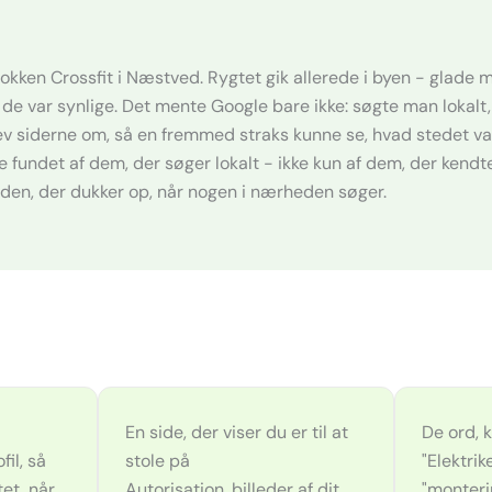
r Dokken Crossfit i Næstved. Rygtet gik allerede i byen - glad
e var synlige. Det mente Google bare ikke: søgte man lokalt, 
ev siderne om, så en fremmed straks kunne se, hvad stedet var 
de fundet af dem, der søger lokalt - ikke kun af dem, der kend
 den, der dukker op, når nogen i nærheden søger.
En side, der viser du er til at
De ord, 
il, så
stole på
"Elektri
tet, når
Autorisation, billeder af dit
"monteri