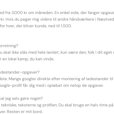
d fra 3.000 kr om måneden. En enkel side, der fanger opgaver
 kr. Hvis du peger mig videre til andre håndværkere i Næstved
 hver, der bliver kunde, ned til 1.500.
forretning?
 Du skal ikke slås med hele landet, kun være den, folk i dit ege
er en lokal kamp, du kan vinde.
 ladestander-opgaver?
dste. Mange googler direkte efter montering af ladestander til e
Google-profil får dig med i opløbet om netop de opgaver.
kal jeg selv gøre noget?
t tekniske, teksterne og profilen. Du skal bruge en halv time 
ver. Resten er mit bord.