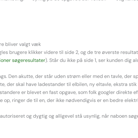
re bliver valgt væk
es brugere klikker videre til side 2, og de tre øverste resulta
lioner søgeresultater
). Står du ikke på side 1, ser kunden dig al
gs. Den akutte, der står uden strøm eller med en tavle, der sp
e, der skal have ladestander til elbilen, ny eltavle, ekstra sti
tandere er blevet en fast opgave, som folk googler direkte eft
 op, ringer de til en, der ikke nødvendigvis er en bedre elektri
autoriseret og dygtig og alligevel stå usynlig, når naboen søg