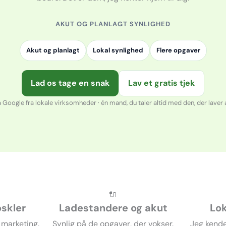
AKUT OG PLANLAGT SYNLIGHED
Akut og planlagt
Lokal synlighed
Flere opgaver
Lad os tage en snak
Lav et gratis tjek
 Google fra lokale virksomheder · én mand, du taler altid med den, der laver
🔌
oskler
Ladestandere og akut
Lok
e marketing.
Synlig på de opgaver, der vokser.
Jeg kende