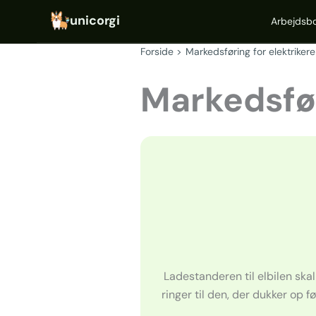
Gå
Arbejdsb
til
indholdet
Forside
Markedsføring for elektriker
Markedsfør
Ladestanderen til elbilen skal
ringer til den, der dukker op fø