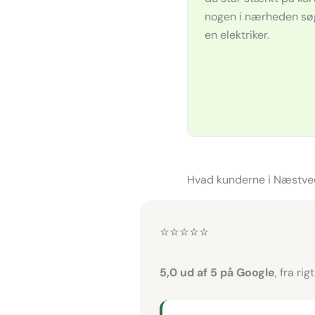
nogen i nærheden søg
en elektriker.
Hvad kunderne i Næstve
⭐⭐⭐⭐⭐
5,0 ud af 5 på Google
, fra ri