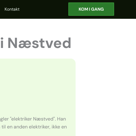
Kontakt
KOM I GANG
 i Næstved
ogler "elektriker Næstved". Han
 til en anden elektriker, ikke en