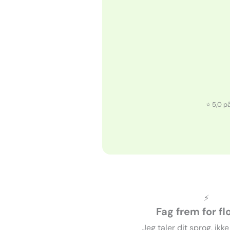
⭐ 5,0 på
⚡
Fag frem for fl
Jeg taler dit sprog, ikk