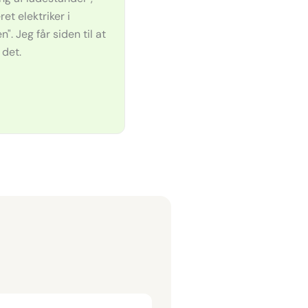
ret elektriker i
. Jeg får siden til at
 det.