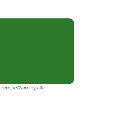
urere
,
VVS'ere
og alle