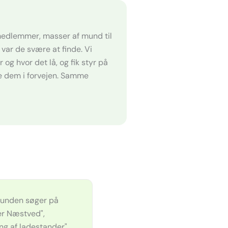
e medlemmer, masser af mund til
var de svære at finde. Vi
og hvor det lå, og fik styr på
te dem i forvejen. Samme
kunden søger på
ker Næstved",
ng af ladestander",