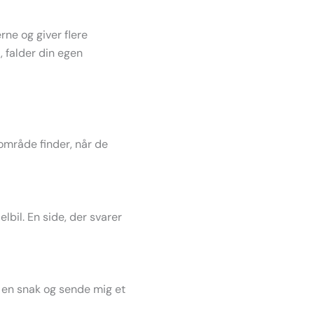
ne og giver flere
, falder din egen
t område finder, når de
lbil. En side, der svarer
på en snak og sende mig et