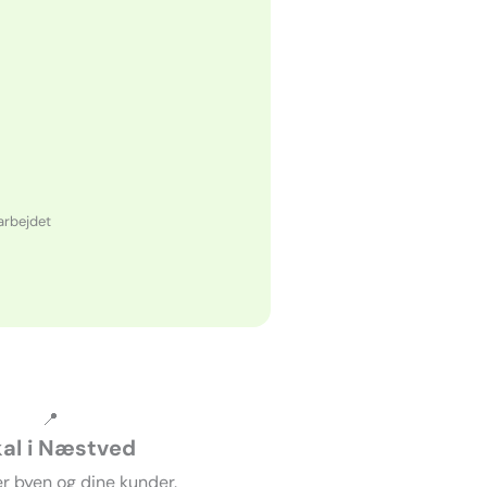
 arbejdet
📍
al i Næstved
r byen og dine kunder.