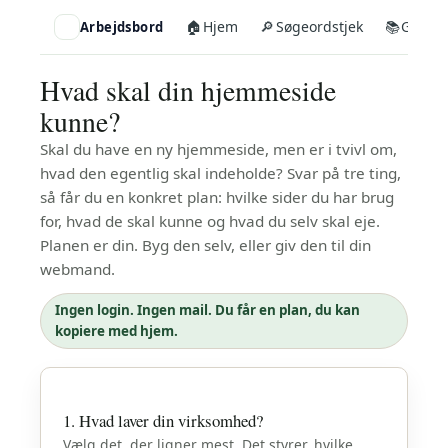
Gå
🏠
Hjem
🔎
Søgeordstjek
📚
Guldko
Arbejdsbord
til
indholdet
Hvad skal din hjemmeside
kunne?
Skal du have en ny hjemmeside, men er i tvivl om,
hvad den egentlig skal indeholde? Svar på tre ting,
så får du en konkret plan: hvilke sider du har brug
for, hvad de skal kunne og hvad du selv skal eje.
Planen er din. Byg den selv, eller giv den til din
webmand.
Ingen login. Ingen mail. Du får en plan, du kan
kopiere med hjem.
1. Hvad laver din virksomhed?
Vælg det, der ligner mest. Det styrer, hvilke