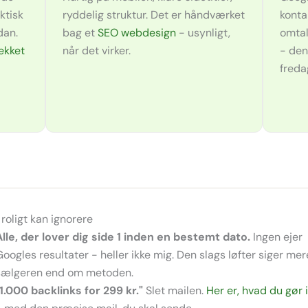
ktisk
ryddelig struktur. Det er håndværket
konta
dan.
bag et
SEO webdesign
- usynligt,
omtal
ekket
når det virker.
- den
freda
 roligt kan ignorere
Alle, der lover dig side 1 inden en bestemt dato.
Ingen ejer
Googles resultater - heller ikke mig. Den slags løfter siger me
sælgeren end om metoden.
"1.000 backlinks for 299 kr."
Slet mailen.
Her er, hvad du gør 