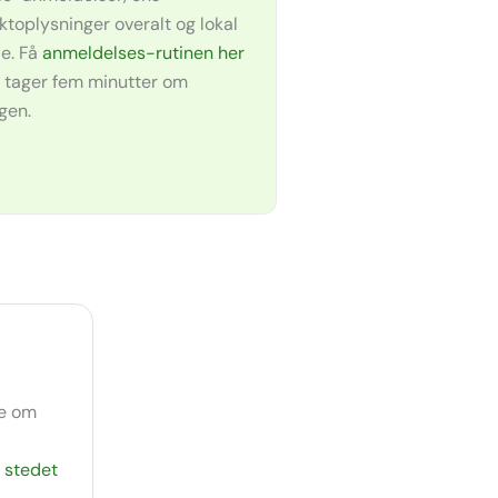
ktoplysninger overalt og lokal
e. Få
anmeldelses-rutinen her
 tager fem minutter om
gen.
re om
i stedet