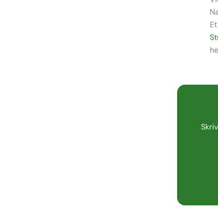
N
Et
S
he
Skriv