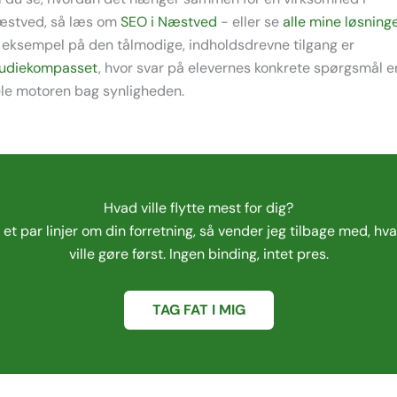
æstved, så læs om
SEO i Næstved
- eller se
alle mine løsning
 eksempel på den tålmodige, indholdsdrevne tilgang er
tudiekompasset
, hvor svar på elevernes konkrete spørgsmål e
le motoren bag synligheden.
Hvad ville flytte mest for dig?
 et par linjer om din forretning, så vender jeg tilbage med, hv
ville gøre først. Ingen binding, intet pres.
TAG FAT I MIG