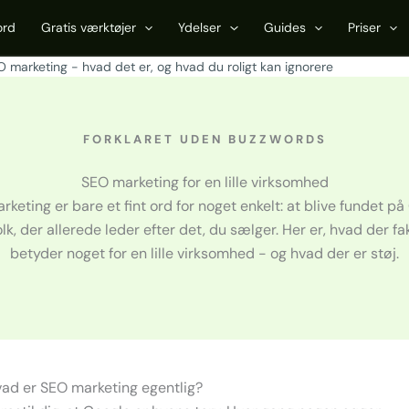
ord
Gratis værktøjer
Ydelser
Guides
Priser
 marketing - hvad det er, og hvad du roligt kan ignorere
FORKLARET UDEN BUZZWORDS
SEO marketing for en lille virksomhed
keting er bare et fint ord for noget enkelt: at blive fundet p
olk, der allerede leder efter det, du sælger. Her er, hvad der fa
betyder noget for en lille virksomhed - og hvad der er støj.
ad er SEO marketing egentlig?