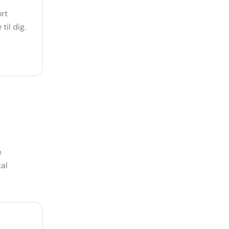
ort
til dig.
e
kal