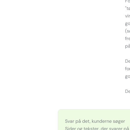
Fo
"t
vi
go
(s
fr
på
De
fo
go
De
Svar på det, kunderne søger
Sider og tekster, der svarer på