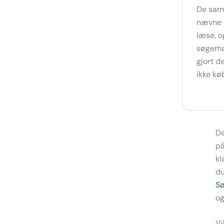
De samme
nævne d
læse, o
søgemas
gjort d
ikke kø
De
på
kl
du
Sø
og
Vi