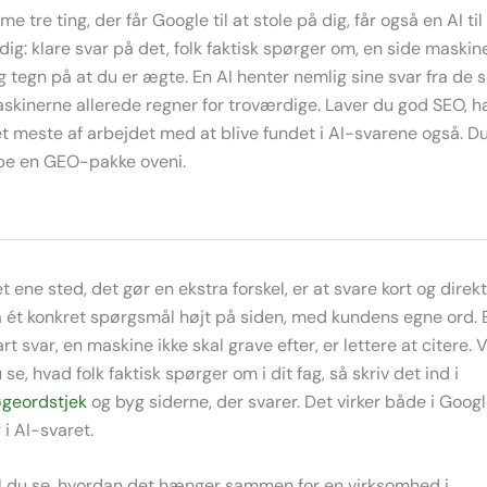
 tre ting, der får Google til at stole på dig, får også en AI til
ig: klare svar på det, folk faktisk spørger om, en side maskin
g tegn på at du er ægte. En AI henter nemlig sine svar fra de s
kinerne allerede regner for troværdige. Laver du god SEO, h
et meste af arbejdet med at blive fundet i AI-svarene også. Du
be en GEO-pakke oveni.
t ene sted, det gør en ekstra forskel, er at svare kort og direk
 ét konkret spørgsmål højt på siden, med kundens egne ord. 
art svar, en maskine ikke skal grave efter, er lettere at citere. V
 se, hvad folk faktisk spørger om i dit fag, så skriv det ind i
geordstjek
og byg siderne, der svarer. Det virker både i Goog
 i AI-svaret.
l du se, hvordan det hænger sammen for en virksomhed i