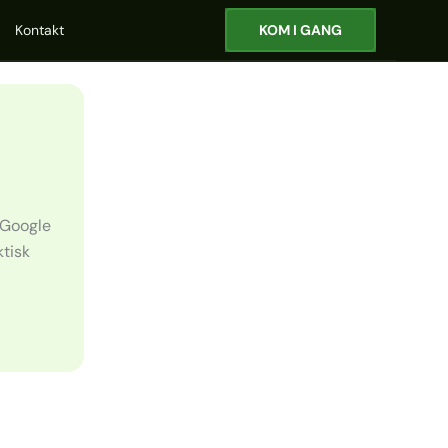
Kontakt
KOM I GANG
å Google
ktisk