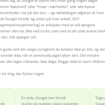
restil dig, at Google er byens torv. Hver gang nogen søger
ømrer Næstved" eller "frisør i nærheden", står alle byens
rksomheder i kø på det torv - og rækkefølgen afgøres af, hvor
dt Google forstår og stoler på hver enkelt. SEO
øgemaskineoptimering) er arbejdet med at stå længere
emme i den kø. Ikke ved tricks, men ved at din side svarer bed
 det, folk spørger om.
t gode ved den slags synlighed: du betaler ikke pr. klik, og de
rsvinder ikke, når et annoncebudget løber tørt. Det mindre
de: det tager måneder, ikke dage. Begge dele er bare vilkåren
 tre ting, der flytter noget
En side, Google kan forstå
Tegn 
 de
Hurtig på mobilen, klare sidetitler,
Googl