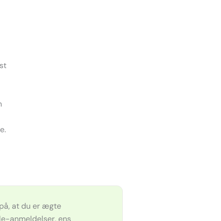
st
n
e.
på, at du er ægte
e-anmeldelser, ens