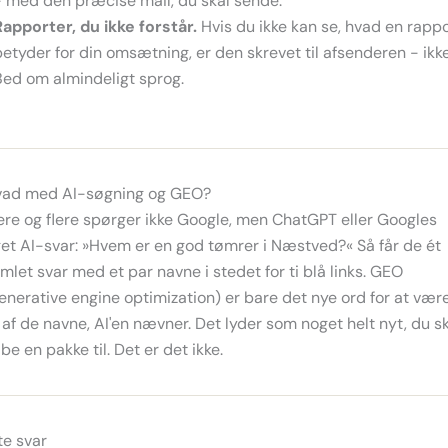
- med den præcise mail, du skal sende.
Rapporter, du ikke forstår.
Hvis du ikke kan se, hvad en rapp
betyder for din omsætning, er den skrevet til afsenderen - ikke 
Bed om almindeligt sprog.
vad med AI-søgning og GEO?
ere og flere spørger ikke Google, men ChatGPT eller Googles
et AI-svar: »Hvem er en god tømrer i Næstved?« Så får de ét
mlet svar med et par navne i stedet for ti blå links. GEO
enerative engine optimization) er bare det nye ord for at vær
 af de navne, AI'en nævner. Det lyder som noget helt nyt, du s
be en pakke til. Det er det ikke.
te svar