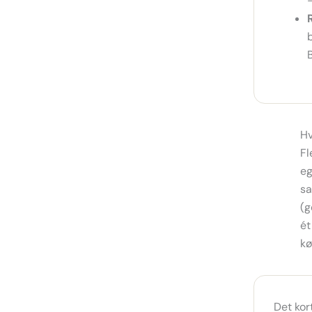
H
Fl
eg
sa
(g
ét
kø
Det kor