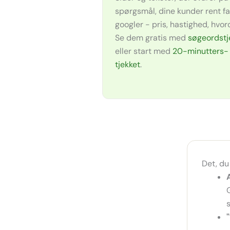
spørgsmål, dine kunder rent fa
googler - pris, hastighed, hvor
Se dem gratis med
søgeordstj
eller start med
20-minutters-
tjekket
.
Det, du