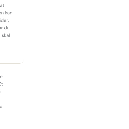
 at
en kan
ider,
ar du
 skal
te
Et
il
le