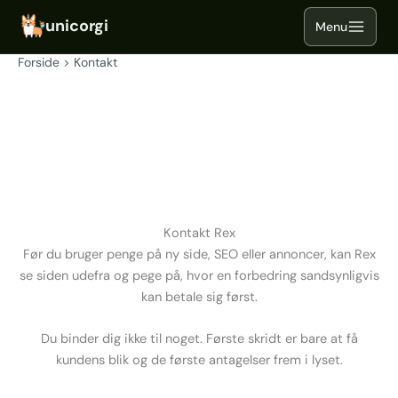
Gå
til
indholdet
Forside
Kontakt
Kontakt Rex
Før du bruger penge på ny side, SEO eller annoncer, kan Rex
se siden udefra og pege på, hvor en forbedring sandsynligvis
kan betale sig først.
Du binder dig ikke til noget. Første skridt er bare at få
kundens blik og de første antagelser frem i lyset.