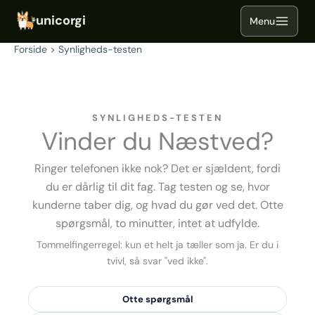
Gå
til
indholdet
Forside
Synligheds-testen
SYNLIGHEDS-TESTEN
Vinder du Næstved?
Ringer telefonen ikke nok? Det er sjældent, fordi
du er dårlig til dit fag. Tag testen og se, hvor
kunderne taber dig, og hvad du gør ved det. Otte
spørgsmål, to minutter, intet at udfylde.
Tommelfingerregel: kun et helt ja tæller som ja. Er du i
tvivl, så svar "ved ikke".
Otte spørgsmål