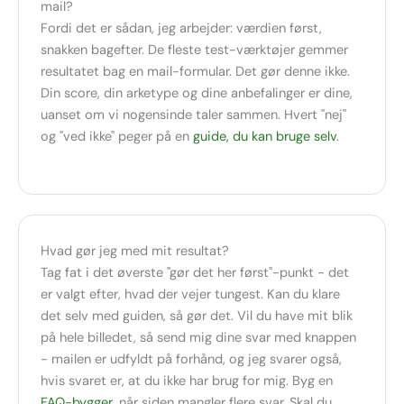
mail?
Fordi det er sådan, jeg arbejder: værdien først,
snakken bagefter. De fleste test-værktøjer gemmer
resultatet bag en mail-formular. Det gør denne ikke.
Din score, din arketype og dine anbefalinger er dine,
uanset om vi nogensinde taler sammen. Hvert "nej"
og "ved ikke" peger på en
guide, du kan bruge selv
.
Hvad gør jeg med mit resultat?
Tag fat i det øverste "gør det her først"-punkt - det
er valgt efter, hvad der vejer tungest. Kan du klare
det selv med guiden, så gør det. Vil du have mit blik
på hele billedet, så send mig dine svar med knappen
- mailen er udfyldt på forhånd, og jeg svarer også,
hvis svaret er, at du ikke har brug for mig. Byg en
FAQ-bygger
, når siden mangler flere svar. Skal du