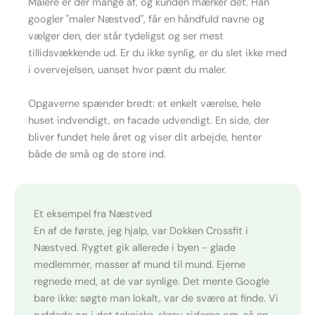
Malere er der mange af, og kunden mærker det. Han
googler "maler Næstved", får en håndfuld navne og
vælger den, der står tydeligst og ser mest
tillidsvækkende ud. Er du ikke synlig, er du slet ikke med
i overvejelsen, uanset hvor pænt du maler.
Opgaverne spænder bredt: et enkelt værelse, hele
huset indvendigt, en facade udvendigt. En side, der
bliver fundet hele året og viser dit arbejde, henter
både de små og de store ind.
Et eksempel fra Næstved
En af de første, jeg hjalp, var Dokken Crossfit i
Næstved. Rygtet gik allerede i byen - glade
medlemmer, masser af mund til mund. Ejerne
regnede med, at de var synlige. Det mente Google
bare ikke: søgte man lokalt, var de svære at finde. Vi