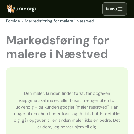
Gå
til
indholdet
Forside
Markedsføring for malere i Næstved
Markedsføring for
malere i Næstved
Den maler, kunden finder først, får opgaven
Væggene skal males, eller huset trænger til en tur
udvendig - og kunden googler "maler Næstved". Han
ringer til den, han finder først og får tillid til. Er det ikke
dig, går opgaven til en anden maler, ikke en bedre. Det
er dem, jeg henter hjem til dig.