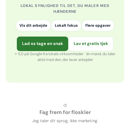
LOKAL SYNLIGHED TIL DET, DU MALER MED
HÆNDERNE
Vis dit arbejde
Lokalt fokus
Flere opgaver
Lad os tage en snak
Lav et gratis tjek
⭐ 5,0 på Google fra lokale virksomheder · én mand, du taler
altid med den, der laver arbejdet
🎨
Fag frem for floskler
Jeg taler dit sprog, ikke marketing.