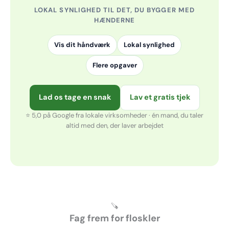
LOKAL SYNLIGHED TIL DET, DU BYGGER MED
HÆNDERNE
Vis dit håndværk
Lokal synlighed
Flere opgaver
Lad os tage en snak
Lav et gratis tjek
⭐ 5,0 på Google fra lokale virksomheder · én mand, du taler
altid med den, der laver arbejdet
🪚
Fag frem for floskler