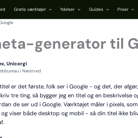
ord
Gratis værktøjer
Ydelser
Guides
Priser
 Google
meta-generator til 
ex, Unicorgi
ebbureau i Næstved
titel er det første, folk ser i Google - og det, der afgø
 Skriv tre ting, så bygger jeg en titel og en beskrivelse o
rdan de ser ud i Google. Værktøjet måler i pixels, so
, og viser både desktop og mobil - så din titel ikke bli
f.
e