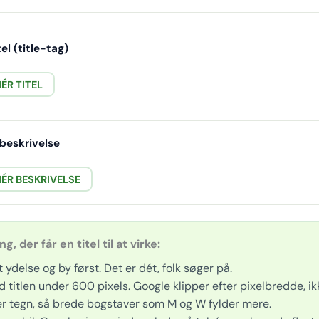
tel (title-tag)
ÉR TITEL
beskrivelse
IÉR BESKRIVELSE
ing, der får en titel til at virke:
 ydelse og by først. Det er dét, folk søger på.
d titlen under 600 pixels. Google klipper efter pixelbredde, ik
er tegn, så brede bogstaver som M og W fylder mere.