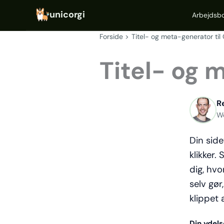
Gå
Arbejdsb
til
indholdet
Forside
Titel- og meta-generator til
Titel- og 
R
W
Din side
klikker.
dig, hvo
selv gør
klippet a
Din ydels