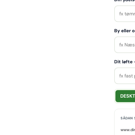
By eller
Dit løfte
DESK
SÅDAN 
www.di