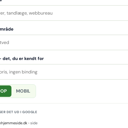
 område
 - det, du er kendt for
TOP
MOBIL
SER DET UD I GOOGLE
nhjemmeside.dk
› side