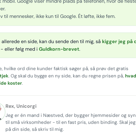
k mobil. Google viser mindre plads på telefonen, hvor de flest
er.
iv til mennesker, ikke kun til Google. Ét løfte, ikke fem.
 allerede en side, kan du sende den til mig, så
kigger jeg på 
- eller følg med i
Guldkorn-brevet
.
e, hvilke ord dine kunder faktisk søger på, så prøv det gratis
tjek
. Og skal du bygge en ny side, kan du regne prisen på,
hvad
de koster
.
Rex, Unicorgi
Jeg er én mand i Næstved, der bygger hjemmesider og syn
til små virksomheder - til en fast pris, uden binding. Skal je
på din side, så skriv til mig.