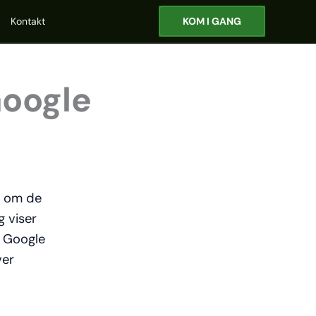
Kontakt
KOM I GANG
Google
r, om de
g viser
m Google
ver