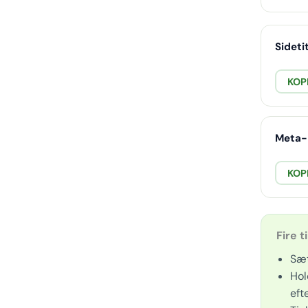
Sideti
KOPI
Meta-
KOP
Fire t
Sæt
Hol
eft