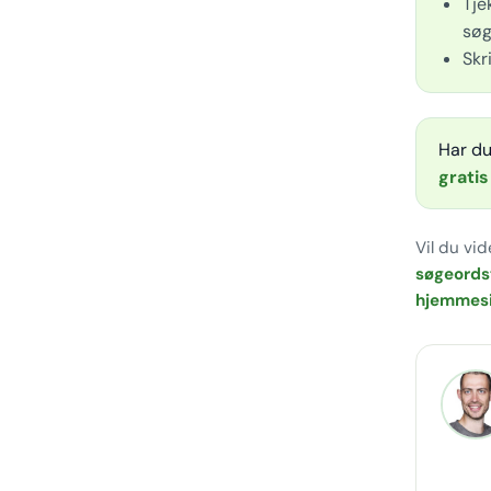
Tje
søg
Skr
Har du
gratis
Vil du vid
søgeords
hjemmesi