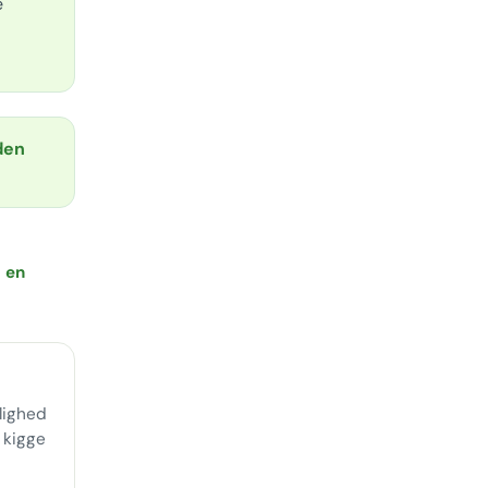
e
den
 en
lighed
g kigge