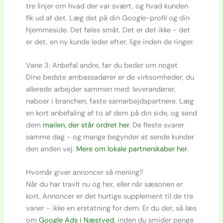
tre linjer om hvad der var svært, og hvad kunden
fik ud af det. Læg det på din Google-profil og din
hjemmeside. Det føles småt. Det er det ikke - det
er det, en ny kunde leder efter, lige inden de ringer.
Vane 3: Anbefal andre, før du beder om noget
Dine bedste ambassadører er de virksomheder, du
allerede arbejder sammen med: leverandører,
naboer i branchen, faste samarbejdspartnere. Læg
en kort anbefaling af to af dem på din side, og send
dem
mailen, der står ordret her
. De fleste svarer
samme dag - og mange begynder at sende kunder
den anden vej.
Mere om lokale partnerskaber her
.
Hvornår giver annoncer så mening?
Når du har travlt nu og her, eller når sæsonen er
kort. Annoncer er det hurtige supplement til de tre
vaner - ikke en erstatning for dem. Er du der, så læs
om
Google Ads i Næstved
, inden du smider penge