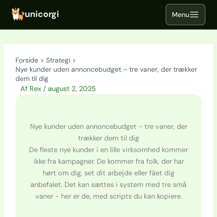
Gå
til
indholdet
Forside
Strategi
Nye kunder uden annoncebudget – tre vaner, der trækker
dem til dig
Af
Rex
/
august 2, 2025
Nye kunder uden annoncebudget - tre vaner, der
trækker dem til dig
De fleste nye kunder i en lille virksomhed kommer
ikke fra kampagner. De kommer fra folk, der har
hørt om dig, set dit arbejde eller fået dig
anbefalet. Det kan sættes i system med tre små
vaner - her er de, med scripts du kan kopiere.